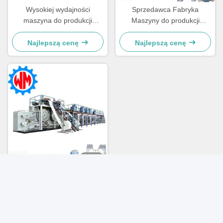
Wysokiej wydajności
Sprzedawca Fabryka
maszyna do produkcji
Maszyny do produkcji
pieluch dla dorosłych dla
pieluch dla dorosłych o dużej
ekologicznego rozwoju i
prędkości 350 PCS/minuta
Najlepszą cenę
Najlepszą cenę
redukcji odpadów
Wideo
Zaawansowana szybka 350
PCS/minutę Pieluchy dla
dorosłych
Najlepszą cenę