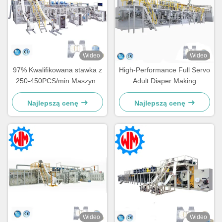
Wideo
Wideo
97% Kwalifikowana stawka z
High-Performance Full Servo
250-450PCS/min Maszyna
Adult Diaper Making
do robienia pieluch dla
Machine for Large-Scale
dorosłych Profesjonalny
Production Needs
Najlepszą cenę
Najlepszą cenę
projekt
Wideo
Wideo