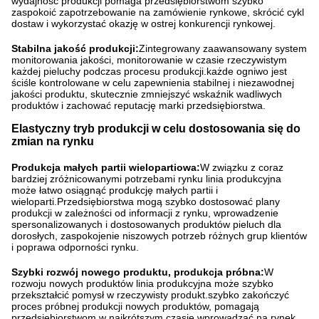
wydajność produkcji pomaga przedsiębiorstwom szybko
zaspokoić zapotrzebowanie na zamówienie rynkowe, skrócić cykl
dostaw i wykorzystać okazję w ostrej konkurencji rynkowej.
Stabilna jakość produkcji:
Zintegrowany zaawansowany system
monitorowania jakości, monitorowanie w czasie rzeczywistym
każdej pieluchy podczas procesu produkcji.każde ogniwo jest
ściśle kontrolowane w celu zapewnienia stabilnej i niezawodnej
jakości produktu, skutecznie zmniejszyć wskaźnik wadliwych
produktów i zachować reputację marki przedsiębiorstwa.
Elastyczny tryb produkcji w celu dostosowania się do
zmian na rynku
Produkcja małych partii wielopartiowa:
W związku z coraz
bardziej zróżnicowanymi potrzebami rynku linia produkcyjna
może łatwo osiągnąć produkcję małych partii i
wieloparti.Przedsiębiorstwa mogą szybko dostosować plany
produkcji w zależności od informacji z rynku, wprowadzenie
spersonalizowanych i dostosowanych produktów pieluch dla
dorosłych, zaspokojenie niszowych potrzeb różnych grup klientów
i poprawa odporności rynku.
Szybki rozwój nowego produktu, produkcja próbna:
W
rozwoju nowych produktów linia produkcyjna może szybko
przekształcić pomysł w rzeczywisty produkt.szybko zakończyć
proces próbnej produkcji nowych produktów, pomagają
przedsiębiorstwom w najkrótszym czasie wprowadzać na rynek