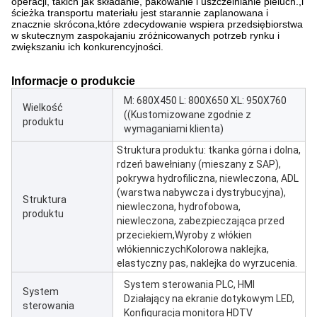
operacji, takich jak składanie, pakowanie i uszczelnianie pieluch.,i
ścieżka transportu materiału jest starannie zaplanowana i
znacznie skrócona,które zdecydowanie wspiera przedsiębiorstwa
w skutecznym zaspokajaniu zróżnicowanych potrzeb rynku i
zwiększaniu ich konkurencyjności.
Informacje o produkcie
M: 680X450 L: 800X650 XL: 950X760
Wielkość
((Kustomizowane zgodnie z
produktu
wymaganiami klienta)
Struktura produktu: tkanka górna i dolna,
rdzeń bawełniany (mieszany z SAP),
pokrywa hydrofiliczna, niewleczona, ADL
(warstwa nabywcza i dystrybucyjna),
Struktura
niewleczona, hydrofobowa,
produktu
niewleczona, zabezpieczająca przed
przeciekiem,Wyroby z włókien
włókienniczychKolorowa naklejka,
elastyczny pas, naklejka do wyrzucenia.
System sterowania PLC, HMI
System
Działający na ekranie dotykowym LED,
sterowania
Konfiguracja monitora HDTV