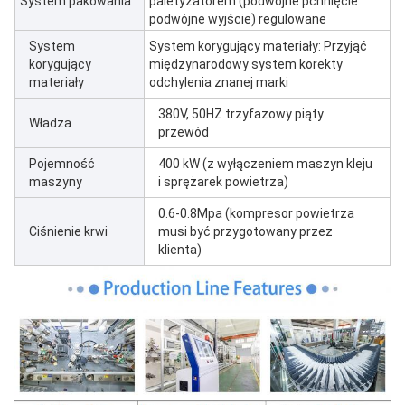
System pakowania
paletyzatorem (podwójne pchnięcie
podwójne wyjście) regulowane
System
System korygujący materiały: Przyjąć
korygujący
międzynarodowy system korekty
materiały
odchylenia znanej marki
380V, 50HZ trzyfazowy piąty
Władza
przewód
Pojemność
400 kW (z wyłączeniem maszyn kleju
maszyny
i sprężarek powietrza)
0.6-0.8Mpa (kompresor powietrza
Ciśnienie krwi
musi być przygotowany przez
klienta)