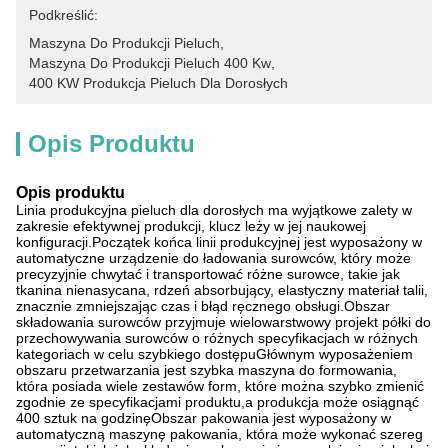
Podkreślić:
Maszyna Do Produkcji Pieluch
, 
Maszyna Do Produkcji Pieluch 400 Kw
, 
400 KW Produkcja Pieluch Dla Dorosłych
Opis Produktu
Opis produktu
Linia produkcyjna pieluch dla dorosłych ma wyjątkowe zalety w
zakresie efektywnej produkcji, klucz leży w jej naukowej
konfiguracji.Początek końca linii produkcyjnej jest wyposażony w
automatyczne urządzenie do ładowania surowców, który może
precyzyjnie chwytać i transportować różne surowce, takie jak
tkanina nienasycana, rdzeń absorbujący, elastyczny materiał talii,
znacznie zmniejszając czas i błąd ręcznego obsługi.Obszar
składowania surowców przyjmuje wielowarstwowy projekt półki do
przechowywania surowców o różnych specyfikacjach w różnych
kategoriach w celu szybkiego dostępuGłównym wyposażeniem
obszaru przetwarzania jest szybka maszyna do formowania,
która posiada wiele zestawów form, które można szybko zmienić
zgodnie ze specyfikacjami produktu,a produkcja może osiągnąć
400 sztuk na godzinęObszar pakowania jest wyposażony w
automatyczną maszynę pakowania, która może wykonać szereg