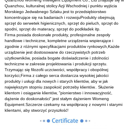
Quanzhou Womeng Intelligent Equipment Co., Ltd znajduje się w
Quanzhou, kulturalnej stolicy Azji Wschodniej i punktu wyjścia
Morskiego Jedwabnego Szlaku.jest to przedsiębiorstwo
koncentrujące się na badaniach i rozwojuProdukty obejmują
sprzęt do serwetek higienicznych, sprzęt do pieluch, sprzęt do
spodni, sprzęt do materacy, sprzęt do podkładek itp.
Firma posiada doskonałe produkty, profesjonalne zespoły
handlowe i techniczne, kompletne urządzenia wspierające i
zgodnie z różnymi specyfikacjami produktów rynkowych,Każde
urządzenie jest dostosowane do rzeczywistych potrzeb
użytkowników, posiada bogate doświadczenie i zdolności
techniczne w zakresie projektowania i produkcji sprzętu.
Trzymając się filozofii uczciwości, współpracy i obopólnej
korzyści,Firma z całego serca dostarcza wysokiej jakości
produkty i usługi dla nowych i starych klientów, aby w jak
największym stopniu zaspokoić potrzeby klientów.. Służenie
klientom i osiąganie klientów, "pionierstwo i innowacyjność,
dążenie do doskonałości" jest stałym dążeniem Womeng
Equipment.Szczerze czekamy na współpracę z nowymi i starymi
klientami, aby stworzyć przyszłość!