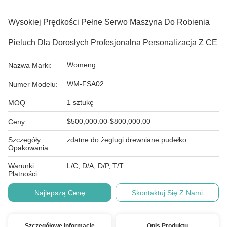
Wysokiej Prędkości Pełne Serwo Maszyna Do Robienia
Pieluch Dla Dorosłych Profesjonalna Personalizacja Z CE
Womeng
Nazwa Marki:
WM-FSA02
Numer Modelu:
1 sztukę
MOQ:
$500,000.00-$800,000.00
Ceny:
Szczegóły
zdatne do żeglugi drewniane pudełko
Opakowania:
Warunki
L/C, D/A, D/P, T/T
Płatności:
Najlepszą Cenę
Skontaktuj Się Z Nami
Szczegółowe Informacje
Opis Produktu