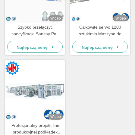
Wideo
Wideo
Szybko przełączyć
Całkowite serwo 1200
specyfikacje Sanitay Pad
sztuk/min Maszyna do
Making Machine 5
produkcji podkładek
rozmiarów dostosowane
sanitarnych 98% Wydajność
Najlepszą cenę
Najlepszą cenę
Stabilna produkcja
Wideo
Profesjonalny projekt linii
produkcyjnej podkładek