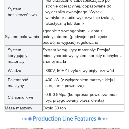
Ma urządzenie zabezpieczające po
stronie operacyjnej, dopasowane do
System
wyłącznika awaryjnego. Wysoki
bezpieczeństwa
wentylator audio wykorzystuje izolację
akustyczną lub tłumik.
zgodnie z wymaganiami klienta z
System pakowania
paletyzatorem (podwójne pchnięcie
podwójne wyjście) regulowane
System
System korygujący materiały: Przyjąć
korygujący
międzynarodowy system korekty odchylenia
materiały
znanej marki
Władza
380V, 50HZ trzyfazowy piąty przewód
Pojemność
400 kW (z wyłączeniem maszyn kleju i
maszyny
sprężarek powietrza)
0.6-0.8Mpa (kompresor powietrza musi
Ciśnienie krwi
być przygotowany przez klienta)
Masa maszyny
Około 50 ton