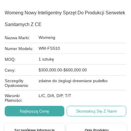
Womeng Nowy Inteligentny Sprzęt Do Produkcji Serwetek
Sanitarnych Z CE
Womeng
Nazwa Marki:
WM-FSS10
Numer Modelu:
1 sztukę
MOQ:
$300,000.00-$600,000.00
Ceny:
Szczegóły
zdatne do żeglugi drewniane pudełko
Opakowania:
Warunki
L/C, D/A, D/P, T/T
Płatności:
Najlepszą Cenę
Skontaktuj Się Z Nami
Szczegółowe Informacje
Opis Produktu