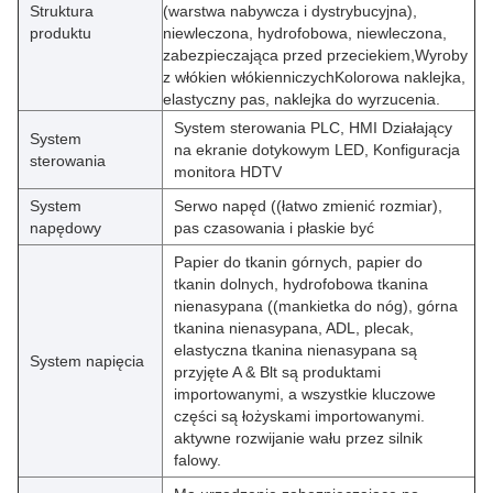
Struktura
(warstwa nabywcza i dystrybucyjna),
produktu
niewleczona, hydrofobowa, niewleczona,
zabezpieczająca przed przeciekiem,Wyroby
z włókien włókienniczychKolorowa naklejka,
elastyczny pas, naklejka do wyrzucenia.
System sterowania PLC, HMI Działający
System
na ekranie dotykowym LED, Konfiguracja
sterowania
monitora HDTV
System
Serwo napęd ((łatwo zmienić rozmiar),
napędowy
pas czasowania i płaskie być
Papier do tkanin górnych, papier do
tkanin dolnych, hydrofobowa tkanina
nienasypana ((mankietka do nóg), górna
tkanina nienasypana, ADL, plecak,
elastyczna tkanina nienasypana są
System napięcia
przyjęte A & Blt są produktami
importowanymi, a wszystkie kluczowe
części są łożyskami importowanymi.
aktywne rozwijanie wału przez silnik
falowy.