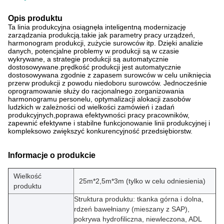
Opis produktu
Ta linia produkcyjna osiągnęła inteligentną modernizację
zarządzania produkcją.takie jak parametry pracy urządzeń,
harmonogram produkcji, zużycie surowców itp. Dzięki analizie
danych, potencjalne problemy w produkcji są w czasie
wykrywane, a strategie produkcji są automatycznie
dostosowywane.prędkość produkcji jest automatycznie
dostosowywana zgodnie z zapasem surowców w celu uniknięcia
przerw produkcji z powodu niedoboru surowców. Jednocześnie
oprogramowanie służy do racjonalnego zorganizowania
harmonogramu personelu, optymalizacji alokacji zasobów
ludzkich w zależności od wielkości zamówień i zadań
produkcyjnych,poprawa efektywności pracy pracowników,
zapewnić efektywne i stabilne funkcjonowanie linii produkcyjnej i
kompleksowo zwiększyć konkurencyjność przedsiębiorstw.
Informacje o produkcie
Wielkość
25m*2,5m*3m (tylko w celu odniesienia)
produktu
Struktura produktu: tkanka górna i dolna,
rdzeń bawełniany (mieszany z SAP),
pokrywa hydrofiliczna, niewleczona, ADL