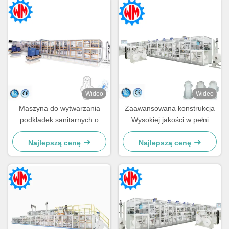
Wideo
Wideo
Maszyna do wytwarzania
Zaawansowana konstrukcja
podkładek sanitarnych o
Wysokiej jakości w pełni
wysokim standardzie z
serwomechaniczna maszyna
obsługą obsługi i naprawy w
do produkcji podpasek
Najlepszą cenę
Najlepszą cenę
terenie
higienicznych 1500 szt./min