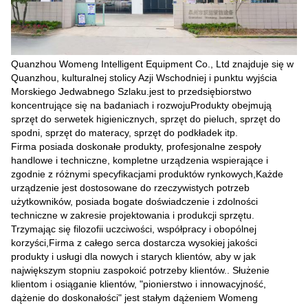
Quanzhou Womeng Intelligent Equipment Co., Ltd znajduje się w
Quanzhou, kulturalnej stolicy Azji Wschodniej i punktu wyjścia
Morskiego Jedwabnego Szlaku.jest to przedsiębiorstwo
koncentrujące się na badaniach i rozwojuProdukty obejmują
sprzęt do serwetek higienicznych, sprzęt do pieluch, sprzęt do
spodni, sprzęt do materacy, sprzęt do podkładek itp.
Firma posiada doskonałe produkty, profesjonalne zespoły
handlowe i techniczne, kompletne urządzenia wspierające i
zgodnie z różnymi specyfikacjami produktów rynkowych,Każde
urządzenie jest dostosowane do rzeczywistych potrzeb
użytkowników, posiada bogate doświadczenie i zdolności
techniczne w zakresie projektowania i produkcji sprzętu.
Trzymając się filozofii uczciwości, współpracy i obopólnej
korzyści,Firma z całego serca dostarcza wysokiej jakości
produkty i usługi dla nowych i starych klientów, aby w jak
największym stopniu zaspokoić potrzeby klientów.. Służenie
klientom i osiąganie klientów, "pionierstwo i innowacyjność,
dążenie do doskonałości" jest stałym dążeniem Womeng