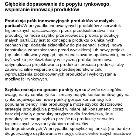
Głębokie dopasowanie do popytu rynkowego,
wspieranie innowacji produktów
Produkcja prób innowacyjnych produktów w małych
partiach:
W przypadku innowacyjnych produktów z serwetek
higienicznych opracowanych przez przedsiębiorstwa linia
produkcyjna może szybko przeprowadzić próbną produkcję
małych partii.Czy jest to koncepcja produktu o unikalnych
cechach (np. dodanie składników do pielęgnacji skóry), nowa
konstrukcja zabezpieczona przed wyciekiem) lub nowy projekt
(np. ukształtowany wygląd, spersonalizowane opakowanie), może
być szybko przekształcony w fizyczną próbkę.terminowa
optymalizacja projektowania produktu i procesu produkcji, aby
zapewnić silne wsparcie dla przedsiębiorstw w celu
wprowadzenia zróżnicowanych produktów i wykorzystania
możliwości rynkowych.
Szybka reakcja na gorące punkty rynku:
Zwróć szczególną
uwagę na dynamikę rynku i zmiany popytu konsumentów, gdy na
rynku pojawiają się nowe punkty gorące konsumpcji lub
popularne trendy, linia produkcyjna może szybko dostosować
strategię produkcji.Na przykład w miarę jak konsumenci coraz
bardziej dbają o produkty przyjazne dla środowiska, linie
produkcyjne mogą szybko przejść na produkcję serwetek
higienicznych z wykorzystaniem materiałów
biodegradowalnych;W przypadku specyficznej funkcji (np. bardzo
długotrwałego użytkowania w nocy), ultra-cienkie natychmiastowe