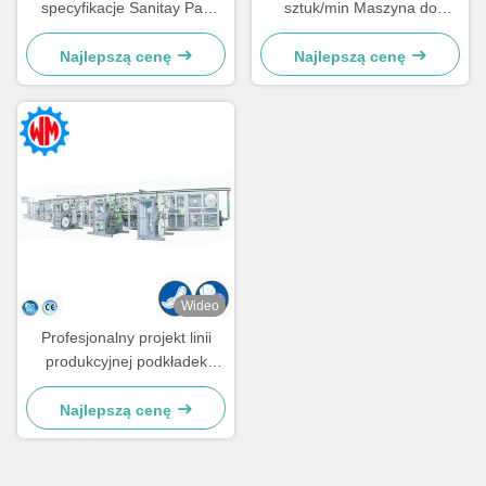
specyfikacje Sanitay Pad
sztuk/min Maszyna do
Making Machine 5
produkcji podkładek
rozmiarów dostosowane
sanitarnych 98% Wydajność
Najlepszą cenę
Najlepszą cenę
Stabilna produkcja
Wideo
Profesjonalny projekt linii
produkcyjnej podkładek
sanitarnych z eksportem
surowców
Najlepszą cenę