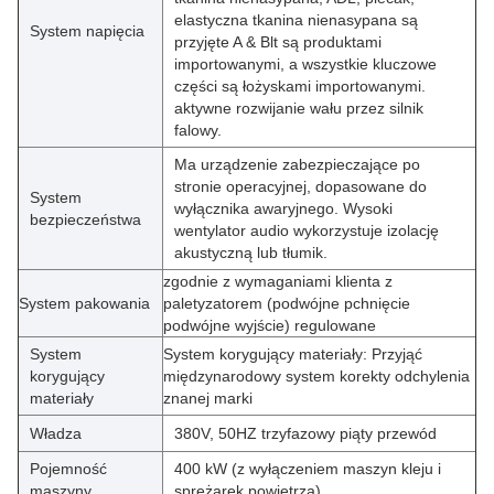
elastyczna tkanina nienasypana są
System napięcia
przyjęte A & Blt są produktami
importowanymi, a wszystkie kluczowe
części są łożyskami importowanymi.
aktywne rozwijanie wału przez silnik
falowy.
Ma urządzenie zabezpieczające po
stronie operacyjnej, dopasowane do
System
wyłącznika awaryjnego. Wysoki
bezpieczeństwa
wentylator audio wykorzystuje izolację
akustyczną lub tłumik.
zgodnie z wymaganiami klienta z
System pakowania
paletyzatorem (podwójne pchnięcie
podwójne wyjście) regulowane
System
System korygujący materiały: Przyjąć
korygujący
międzynarodowy system korekty odchylenia
materiały
znanej marki
Władza
380V, 50HZ trzyfazowy piąty przewód
Pojemność
400 kW (z wyłączeniem maszyn kleju i
maszyny
sprężarek powietrza)