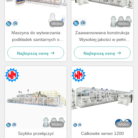
Wideo
Wideo
Maszyna do wytwarzania
Zaawansowana konstrukcja
podkładek sanitarnych o
Wysokiej jakości w pełni
wysokim standardzie z
serwomechaniczna maszyna
obsługą obsługi i naprawy w
do produkcji podpasek
Najlepszą cenę
Najlepszą cenę
terenie
higienicznych 1500 szt./min
Wideo
Wideo
Szybko przełączyć
Całkowite serwo 1200