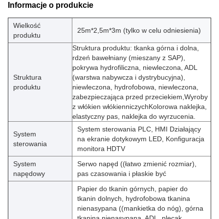
Informacje o produkcie
Wielkość
25m*2,5m*3m (tylko w celu odniesienia)
produktu
Struktura produktu: tkanka górna i dolna,
rdzeń bawełniany (mieszany z SAP),
pokrywa hydrofiliczna, niewleczona, ADL
Struktura
(warstwa nabywcza i dystrybucyjna),
produktu
niewleczona, hydrofobowa, niewleczona,
zabezpieczająca przed przeciekiem,Wyroby
z włókien włókienniczychKolorowa naklejka,
elastyczny pas, naklejka do wyrzucenia.
System sterowania PLC, HMI Działający
System
na ekranie dotykowym LED, Konfiguracja
sterowania
monitora HDTV
System
Serwo napęd ((łatwo zmienić rozmiar),
napędowy
pas czasowania i płaskie być
Papier do tkanin górnych, papier do
tkanin dolnych, hydrofobowa tkanina
nienasypana ((mankietka do nóg), górna
tkanina nienasypana, ADL, plecak,