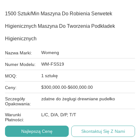
1500 Sztuk/min Maszyna Do Robienia Serwetek
Higienicznych Maszyna Do Tworzenia Podkładek
Higienicznych
Womeng
Nazwa Marki:
WM-FSS19
Numer Modelu:
1 sztukę
MOQ:
$300,000.00-$600,000.00
Ceny:
Szczegóły
zdatne do żeglugi drewniane pudełko
Opakowania:
Warunki
L/C, D/A, D/P, T/T
Płatności:
Najlepszą Cenę
Skontaktuj Się Z Nami