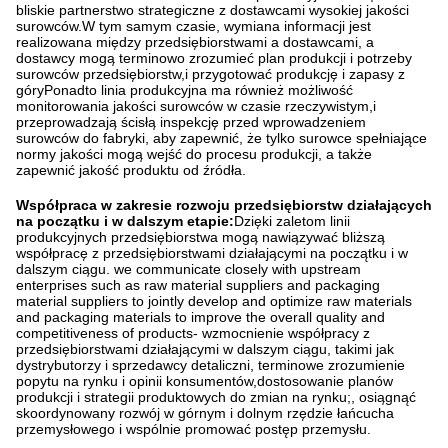
bliskie partnerstwo strategiczne z dostawcami wysokiej jakości
surowców.W tym samym czasie, wymiana informacji jest
realizowana między przedsiębiorstwami a dostawcami, a
dostawcy mogą terminowo zrozumieć plan produkcji i potrzeby
surowców przedsiębiorstw,i przygotować produkcję i zapasy z
góryPonadto linia produkcyjna ma również możliwość
monitorowania jakości surowców w czasie rzeczywistym,i
przeprowadzają ścisłą inspekcję przed wprowadzeniem
surowców do fabryki, aby zapewnić, że tylko surowce spełniające
normy jakości mogą wejść do procesu produkcji, a także
zapewnić jakość produktu od źródła.
Współpraca w zakresie rozwoju przedsiębiorstw działających
na początku i w dalszym etapie:
Dzięki zaletom linii
produkcyjnych przedsiębiorstwa mogą nawiązywać bliższą
współpracę z przedsiębiorstwami działającymi na początku i w
dalszym ciągu. we communicate closely with upstream
enterprises such as raw material suppliers and packaging
material suppliers to jointly develop and optimize raw materials
and packaging materials to improve the overall quality and
competitiveness of products- wzmocnienie współpracy z
przedsiębiorstwami działającymi w dalszym ciągu, takimi jak
dystrybutorzy i sprzedawcy detaliczni, terminowe zrozumienie
popytu na rynku i opinii konsumentów,dostosowanie planów
produkcji i strategii produktowych do zmian na rynku;, osiągnąć
skoordynowany rozwój w górnym i dolnym rzędzie łańcucha
przemysłowego i wspólnie promować postęp przemysłu.