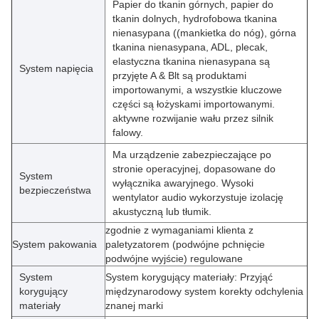
Papier do tkanin górnych, papier do
tkanin dolnych, hydrofobowa tkanina
nienasypana ((mankietka do nóg), górna
tkanina nienasypana, ADL, plecak,
elastyczna tkanina nienasypana są
System napięcia
przyjęte A & Blt są produktami
importowanymi, a wszystkie kluczowe
części są łożyskami importowanymi.
aktywne rozwijanie wału przez silnik
falowy.
Ma urządzenie zabezpieczające po
stronie operacyjnej, dopasowane do
System
wyłącznika awaryjnego. Wysoki
bezpieczeństwa
wentylator audio wykorzystuje izolację
akustyczną lub tłumik.
zgodnie z wymaganiami klienta z
System pakowania
paletyzatorem (podwójne pchnięcie
podwójne wyjście) regulowane
System
System korygujący materiały: Przyjąć
korygujący
międzynarodowy system korekty odchylenia
materiały
znanej marki