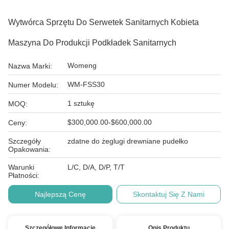
Wytwórca Sprzętu Do Serwetek Sanitarnych Kobieta
Maszyna Do Produkcji Podkładek Sanitarnych
Womeng
Nazwa Marki:
WM-FSS30
Numer Modelu:
1 sztukę
MOQ:
$300,000.00-$600,000.00
Ceny:
Szczegóły
zdatne do żeglugi drewniane pudełko
Opakowania:
Warunki
L/C, D/A, D/P, T/T
Płatności:
Najlepszą Cenę
Skontaktuj Się Z Nami
Szczegółowe Informacje
Opis Produktu