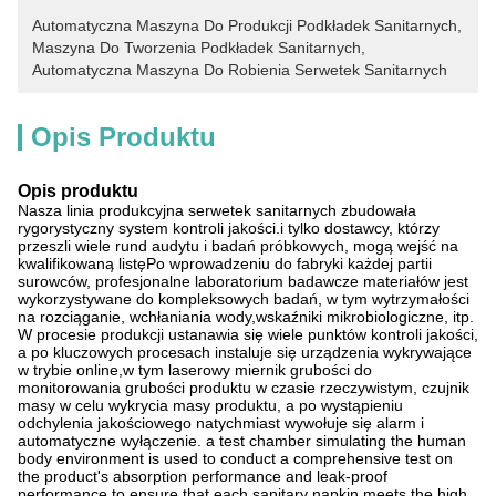
Automatyczna Maszyna Do Produkcji Podkładek Sanitarnych
, 
Maszyna Do Tworzenia Podkładek Sanitarnych
, 
Automatyczna Maszyna Do Robienia Serwetek Sanitarnych
Opis Produktu
Opis produktu
Nasza linia produkcyjna serwetek sanitarnych zbudowała
rygorystyczny system kontroli jakości.i tylko dostawcy, którzy
przeszli wiele rund audytu i badań próbkowych, mogą wejść na
kwalifikowaną listęPo wprowadzeniu do fabryki każdej partii
surowców, profesjonalne laboratorium badawcze materiałów jest
wykorzystywane do kompleksowych badań, w tym wytrzymałości
na rozciąganie, wchłaniania wody,wskaźniki mikrobiologiczne, itp.
W procesie produkcji ustanawia się wiele punktów kontroli jakości,
a po kluczowych procesach instaluje się urządzenia wykrywające
w trybie online,w tym laserowy miernik grubości do
monitorowania grubości produktu w czasie rzeczywistym, czujnik
masy w celu wykrycia masy produktu, a po wystąpieniu
odchylenia jakościowego natychmiast wywołuje się alarm i
automatyczne wyłączenie. a test chamber simulating the human
body environment is used to conduct a comprehensive test on
the product's absorption performance and leak-proof
performance to ensure that each sanitary napkin meets the high