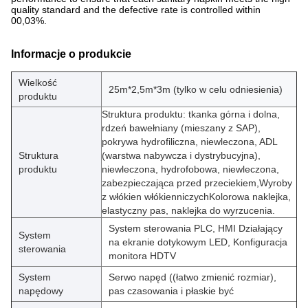
quality standard and the defective rate is controlled within
00,03%.
Informacje o produkcie
Wielkość
25m*2,5m*3m (tylko w celu odniesienia)
produktu
Struktura produktu: tkanka górna i dolna,
rdzeń bawełniany (mieszany z SAP),
pokrywa hydrofiliczna, niewleczona, ADL
Struktura
(warstwa nabywcza i dystrybucyjna),
produktu
niewleczona, hydrofobowa, niewleczona,
zabezpieczająca przed przeciekiem,Wyroby
z włókien włókienniczychKolorowa naklejka,
elastyczny pas, naklejka do wyrzucenia.
System sterowania PLC, HMI Działający
System
na ekranie dotykowym LED, Konfiguracja
sterowania
monitora HDTV
System
Serwo napęd ((łatwo zmienić rozmiar),
napędowy
pas czasowania i płaskie być