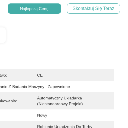
Skontaktuj Się Teraz
Najlepszą Cenę
two:
CE
anie Z Badania Maszyny:
Zapewnione
Automatyczny Układarka 
akowania:
(niestandardowy Projekt)
Nowy
Robienie Urządzenia Do Torby, 