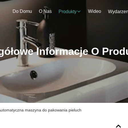
Do Domu
O Nas
Wideo
Produkty
gółowe Informacje O Prod
Automatyczna maszyna do pakowania pieluch