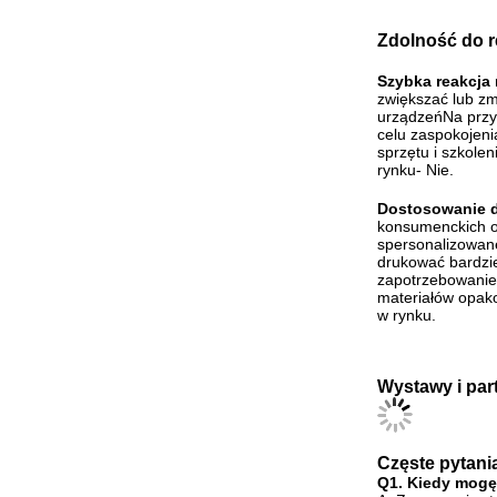
Zdolność do r
Szybka reakcja
zwiększać lub zm
urządzeńNa przyk
celu zaspokojen
sprzętu i szkole
rynku- Nie.
Dostosowanie 
konsumenckich o
spersonalizowan
drukować bardzie
zapotrzebowanie
materiałów opako
w rynku.
Wystawy i par
Częste pytani
Q1. Kiedy mogę