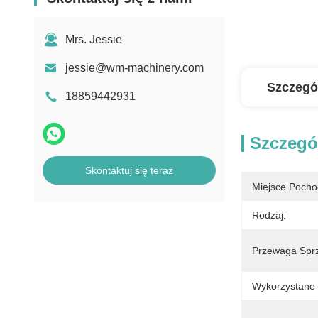
Mrs. Jessie
jessie@wm-machinery.com
Szczegó
18859442931
Szczegó
Skontaktuj się teraz
Miejsce Pocho
Rodzaj:
Przewaga Spr
Wykorzystane 