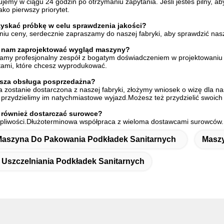
ujemy w ciągu 24 godzin po otrzymaniu zapytania. Jeśli jesteś pilny, 
ako pierwszy priorytet.
yskać próbkę w celu sprawdzenia jakości?
niu ceny, serdecznie zapraszamy do naszej fabryki, aby sprawdzić nasz
 nam zaprojektować wygląd maszyny?
amy profesjonalny zespół z bogatym doświadczeniem w projektowaniu wy
tami, które chcesz wyprodukować.
asza obsługa posprzedażna?
 zostanie dostarczona z naszej fabryki, złożymy wniosek o wizę dla na
i, przydzielimy im natychmiastowe wyjazd.Możesz też przydzielić swoich
 również dostarczać surowce?
tpliwości.Dłużoterminowa współpraca z wieloma dostawcami surowców.P
aszyna Do Pakowania Podkładek Sanitarnych
Maszy
Uszczelniania Podkładek Sanitarnych