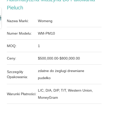
Pieluch
Nazwa Marki:
Womeng
Numer Modelu:
WM-PM10
MOQ:
1
Ceny:
$500,000.00-$800,000.00
zdatne do żeglugi drewniane
Szczegóły
Opakowania:
pudełko
L/C, D/A, D/P, T/T, Western Union,
Warunki Płatności:
MoneyGram