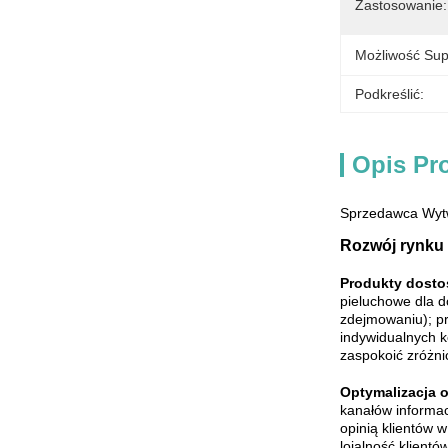
Zastosowanie:
Możliwość Sup
Podkreślić:
Opis Pr
Sprzedawca Wytw
Rozwój rynku 
Produkty dosto
pieluchowe dla do
zdejmowaniu); pr
indywidualnych 
zaspokoić zróżni
Optymalizacja o
kanałów informac
opinią klientów w
lojalność klient