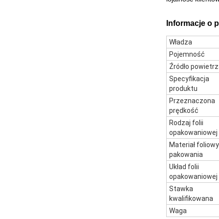
Informacje o 
Władza
Pojemność
Źródło powietr
Specyfikacja
produktu
Przeznaczona
prędkość
Rodzaj folii
opakowaniowej
Materiał foliowy
pakowania
Układ folii
opakowaniowej
Stawka
kwalifikowana
Waga