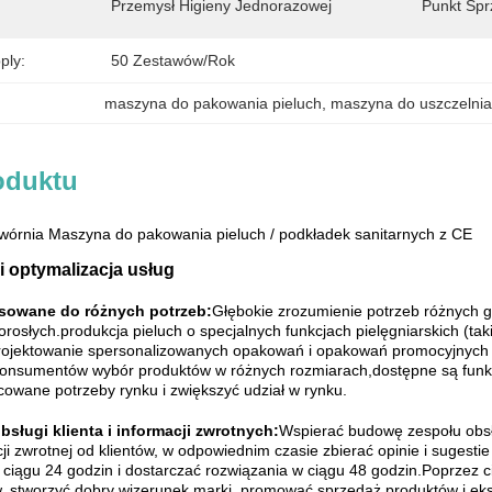
Przemysł Higieny Jednorazowej
Punkt Spr
ply:
50 Zestawów/rok
maszyna do pakowania pieluch
, 
maszyna do uszczelnia
oduktu
órnia Maszyna do pakowania pieluch / podkładek sanitarnych z CE
i optymalizacja usług
sowane do różnych potrzeb:
Głębokie zrozumienie potrzeb różnych g
rosłych.produkcja pieluch o specjalnych funkcjach pielęgniarskich (taki
ojektowanie spersonalizowanych opakowań i opakowań promocyjnych dl
konsumentów wybór produktów w różnych rozmiarach,dostępne są fun
cowane potrzeby rynku i zwiększyć udział w rynku.
bsługi klienta i informacji zwrotnych:
Wspierać budowę zespołu obsłu
ji zwrotnej od klientów, w odpowiednim czasie zbierać opinie i sugest
 ciągu 24 godzin i dostarczać rozwiązania w ciągu 48 godzin.Poprzez cią
ów, stworzyć dobry wizerunek marki, promować sprzedaż produktów i ek