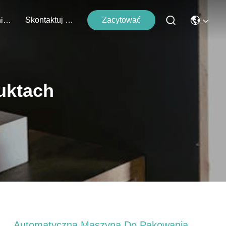
Skontaktuj Się Z Nami
Zacytować
Wydarzenia
uktach
Automatyczna Maszyna Do Pakowania