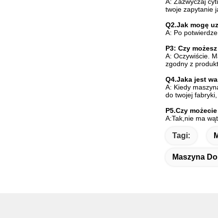
A: Zazwyczaj cyt
twoje zapytanie j
Q2.Jak mogę uz
A: Po potwierdze
P3: Czy możesz
A: Oczywiście. M
zgodny z produk
Q4.Jaka jest w
A: Kiedy maszyna
do twojej fabryk
P5.Czy możecie
A:Tak,nie ma wą
Tagi:
M
Maszyna Do 