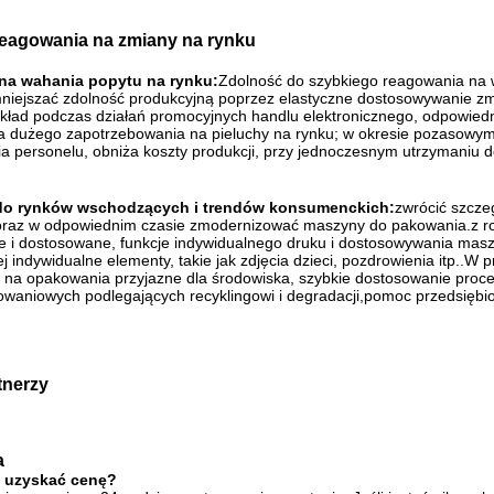
eagowania na zmiany na rynku
 na wahania popytu na rynku:
Zdolność do szybkiego reagowania na
niejszać zdolność produkcyjną poprzez elastyczne dostosowywanie zm
ład podczas działań promocyjnych handlu elektronicznego, odpowiedn
ia dużego zapotrzebowania na pieluchy na rynku; w okresie pozasowy
nia personelu, obniża koszty produkcji, przy jednoczesnym utrzymaniu
do rynków wschodzących i trendów konsumenckich:
zwrócić szcze
raz w odpowiednim czasie zmodernizować maszyny do pakowania.z 
e i dostosowane, funkcje indywidualnego druku i dostosowywania ma
j indywidualne elementy, takie jak zdjęcia dzieci, pozdrowienia itp..
 na opakowania przyjazne dla środowiska, szybkie dostosowanie proc
waniowych podlegających recyklingowi i degradacji,pomoc przedsiębi
tnerzy
a
 uzyskać cenę?