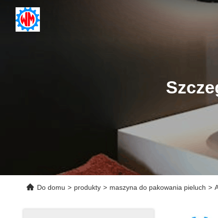
Szcze
Do domu
>
produkty
>
maszyna do pakowania pieluch
>