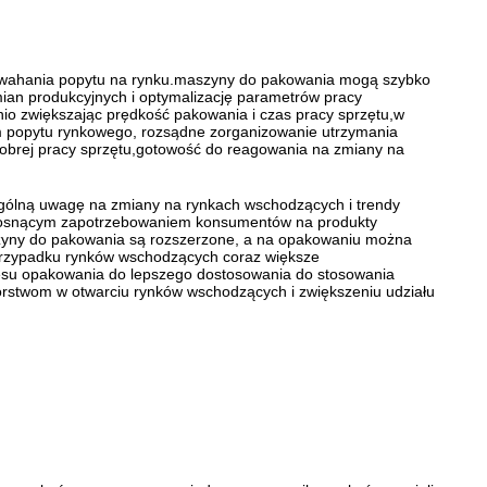
 wahania popytu na rynku.maszyny do pakowania mogą szybko
ian produkcyjnych i optymalizację parametrów pracy
io zwiększając prędkość pakowania i czas pracy sprzętu,w
m popytu rynkowego, rozsądne zorganizowanie utrzymania
 dobrej pracy sprzętu,gotowość do reagowania na zmiany na
gólną uwagę na zmiany na rynkach wschodzących i trendy
rosnącym zapotrzebowaniem konsumentów na produkty
szyny do pakowania są rozszerzone, a na opakowaniu można
W przypadku rynków wschodzących coraz większe
esu opakowania do lepszego dostosowania do stosowania
orstwom w otwarciu rynków wschodzących i zwiększeniu udziału