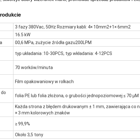
produkcie
3 fazy 380Vac, 50Hz Rozmiary kabli: 4× 10mm2+1× 6mm2
16.5 kW
za
00,6 MPa, zużycie źródła gazu200LPM
typ układania :10-30PCS, typ wkładania: 4-12PCS
70 worków/minuta
Film opakowaniowy w rolkach
 do
folia PE lub folia złożona, o grubości jednopoziomowej ≤ 70 μM
Każda strona z błędem drukowanym ± 1 mm, zawierająca co 
× 3 mm kolorowych znaków
≥ 99,9%
Około 3,5 tony