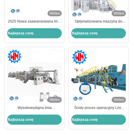
Wideo
Wideo
2025 Nowa zaawansowana linia
Optymalizowana maszyna do
produkcyjna pieluch dla
produkcji pieluch dla dzieci z
niemowląt SAP z kompleksowym
mechanizmem zwrotnym
Najlepszą cenę
Najlepszą cenę
testowaniem materiałów
Wideo
Wideo
Wysokowydajna linia
Ścisły proces operacyjny Linia
produkcyjna pieluszki dla
produkcyjna pieluch dla
dorosłych z pełnym serwo
niemowląt
Najlepszą cenę
Najlepszą cenę