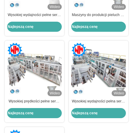
Wideo
Wideo
Wysokiej wydajności pełne servo
Maszyny do produkcji pieluch dla
maszyna do robienia pieluch dla
niemowląt o dużej prędkości
dzieci Inteligentne sterowanie
Najlepszą cenę
Najlepszą cenę
PLC Eksport globalny
Wideo
Wideo
Wysokiej prędkości pełne serwo
Wysokiej wydajności pełna servo
linii produkcyjnej pieluch dla
linia produkcyjna pieluch dla
dzieci sterowanie PLC z
dzieci PLC globalny eksport
Najlepszą cenę
Najlepszą cenę
opcjonalnym systemem
opakowania