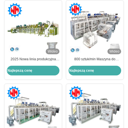
Wideo
Wideo
2025 Nowa linia produkcyjna
800 sztuk/min Maszyna do
pieluch dla niemowląt z pełnym
robienia pieluch dla niemowląt z
serwowaniem z systemem
pełnym serwo PLC
Najlepszą cenę
Najlepszą cenę
pakowania i usuwania odpadów